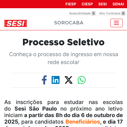
Observação:
FIESP
CIESP
SESI
SENAI
este
Acessibilidade
5
Alto Contraste
6
site
SOROCABA
inclui
um
sistema
Processo Seletivo
de
acessibilidade.
Conheça o processo de ingresso em nossa
rede escolar
As inscrições para estudar nas escolas
do
Sesi São Paulo
no próximo ano letivo
iniciam
a partir das 8h do dia 6 de outubro de
2025,
para candidatos
Beneficiários
, e dia 17