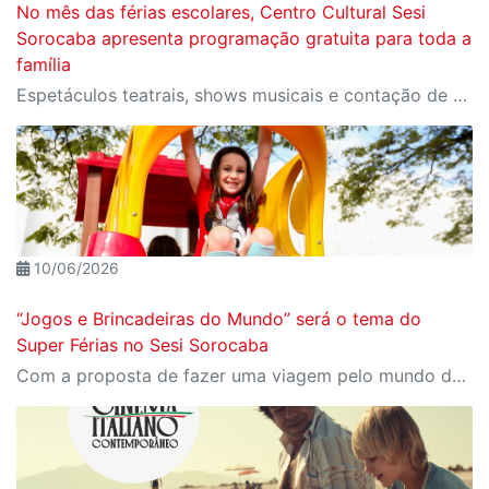
No mês das férias escolares, Centro Cultural Sesi
Sorocaba apresenta programação gratuita para toda a
família
Espetáculos teatrais, shows musicais e contação de histórias estão entre as atrações oferecidas durante o mês de julho, de quarta-feira a domingo, com entrada gratuita
10/06/2026
“Jogos e Brincadeiras do Mundo” será o tema do
Super Férias no Sesi Sorocaba
Com a proposta de fazer uma viagem pelo mundo das brincadeiras, o programa acontece nas férias escolares de julho, com uma programação exclusiva para as crianças