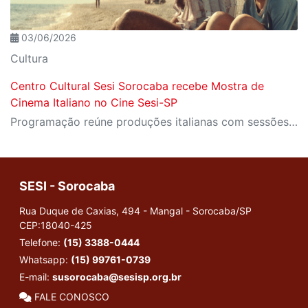
03/06/2026
Cultura
Centro Cultural Sesi Sorocaba recebe Mostra de
Cinema Italiano no Cine Sesi-SP
Programação reúne produções italianas com sessões gratuitas
SESI - Sorocaba
Rua Duque de Caxias, 494 - Mangal - Sorocaba/SP
CEP:18040-425
Telefone:
(15) 3388-0444
Whatsapp:
(15) 99761-0739
E-mail:
susorocaba@sesisp.org.br
FALE CONOSCO