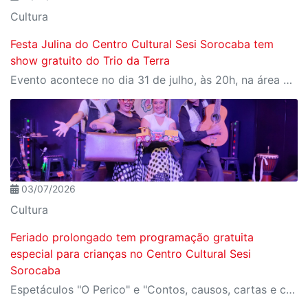
Cultura
Festa Julina do Centro Cultural Sesi Sorocaba tem
show gratuito do Trio da Terra
Evento acontece no dia 31 de julho, às 20h, na área externa do Teatro. A programação inclui show, quadrilha e praça de alimentação. Os ingressos gratuitos devem ser reservados antecipadamente no site Meu Sesi
03/07/2026
Cultura
Feriado prolongado tem programação gratuita
especial para crianças no Centro Cultural Sesi
Sorocaba
Espetáculos "O Perico" e "Contos, causos, cartas e canções" terão sessões nos dias 9, 10 e 11 de julho, no Teatro. Os ingressos devem ser reservados pelo site Meu Sesi